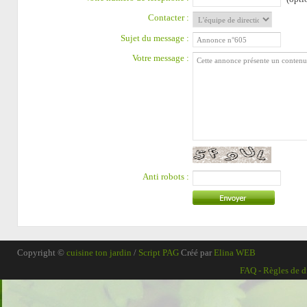
Contacter :
Sujet du message :
Votre message :
Anti robots :
Copyright ©
cuisine ton jardin
/
Script PAG
Créé par
Elina WEB
FAQ
-
Règles de d