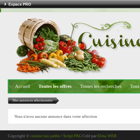
Espace PRO
Accueil
Toutes les offres
Toutes les recherches
Tous
Mes annonces sélectionnées
Vous n'avez aucune annonce dans votre sélection
Copyright ©
cuisine ton jardin
/
Script PAG
Créé par
Elina WEB