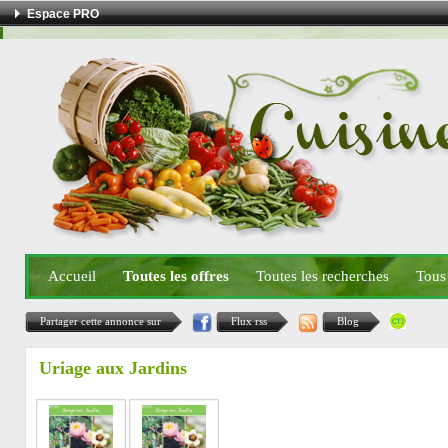
Espace PRO
Accueil
Toutes les offres
Toutes les recherches
Tous
Partager cette annonce sur
Flux rss
Blog
Uriage aux Jardins