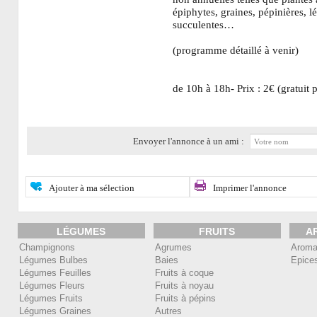
épiphytes, graines, pépinières, 
succulentes…
(programme détaillé à venir)
de 10h à 18h- Prix : 2€ (gratuit 
Envoyer l'annonce à un ami :
Ajouter à ma sélection
Imprimer l'annonce
LÉGUMES
FRUITS
A
Champignons
Agrumes
Aroma
Légumes Bulbes
Baies
Epice
Légumes Feuilles
Fruits à coque
Légumes Fleurs
Fruits à noyau
Légumes Fruits
Fruits à pépins
Légumes Graines
Autres