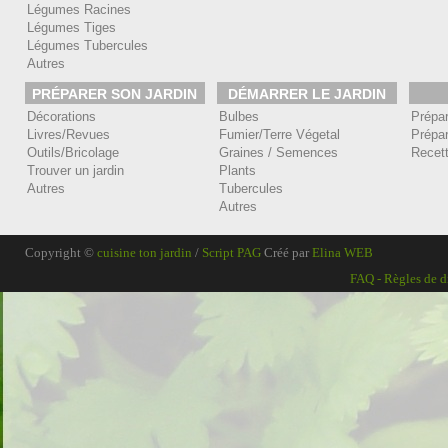
Légumes Racines
Légumes Tiges
Légumes Tubercules
Autres
PRÉPARER SON JARDIN
DÉMARRER LE JARDIN
Décorations
Bulbes
Prépa
Livres/Revues
Fumier/Terre Végetal
Prépar
Outils/Bricolage
Graines / Semences
Recet
Trouver un jardin
Plants
Autres
Tubercules
Autres
Copyright ©
cuisine ton jardin
/
Script PAG
Créé par
Elina WEB
FAQ
-
Règles de d