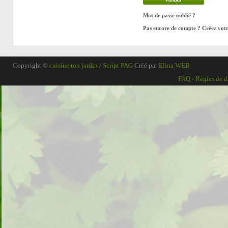
Mot de passe oublié ?
Pas encore de compte ? Créez vo
Copyright ©
cuisine ton jardin
/
Script PAG
Créé par
Elina WEB
FAQ
-
Règles de d