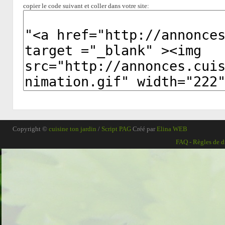
copier le code suivant et coller dans votre site:
Copyright ©
cuisine ton jardin
/
Script PAG
Créé par
Elina WEB
FAQ
-
Règles de d