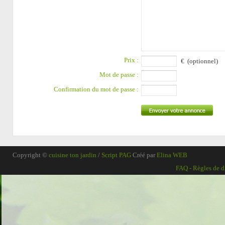
Prix :
€ (optionnel)
Mot de passe :
Confirmation du mot de passe :
Copyright ©
cuisine ton jardin
/
Script PAG
Créé par
Elina WEB
FAQ
-
Règles de d